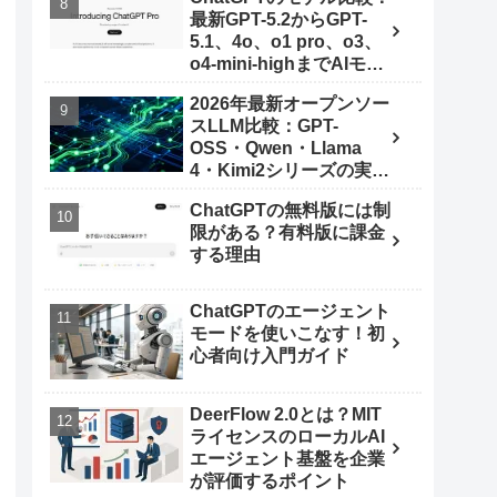
最新GPT-5.2からGPT-
5.1、4o、o1 pro、o3、
o4-mini-highまでAIモデ
ルを使いこなす秘訣
2026年最新オープンソー
スLLM比較：GPT-
OSS・Qwen・Llama
4・Kimi2シリーズの実力
とは
ChatGPTの無料版には制
限がある？有料版に課金
する理由
ChatGPTのエージェント
モードを使いこなす！初
心者向け入門ガイド
DeerFlow 2.0とは？MIT
ライセンスのローカルAI
エージェント基盤を企業
が評価するポイント