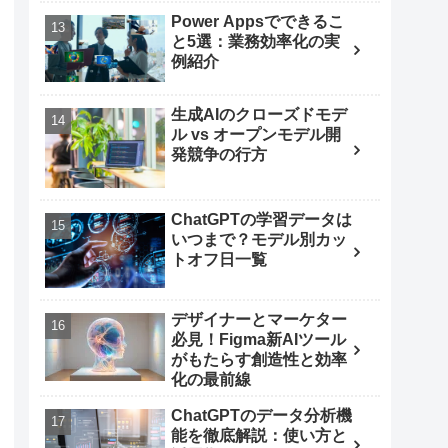
Power Appsでできるこ
と5選：業務効率化の実
例紹介
生成AIのクローズドモデ
ル vs オープンモデル開
発競争の行方
ChatGPTの学習データは
いつまで？モデル別カッ
トオフ日一覧
デザイナーとマーケター
必見！Figma新AIツール
がもたらす創造性と効率
化の最前線
ChatGPTのデータ分析機
能を徹底解説：使い方と