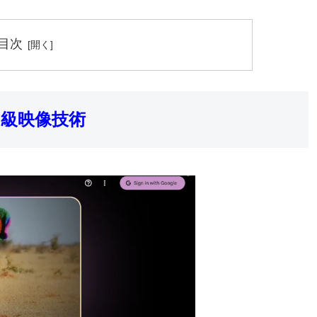
目次
ロ級映像技術