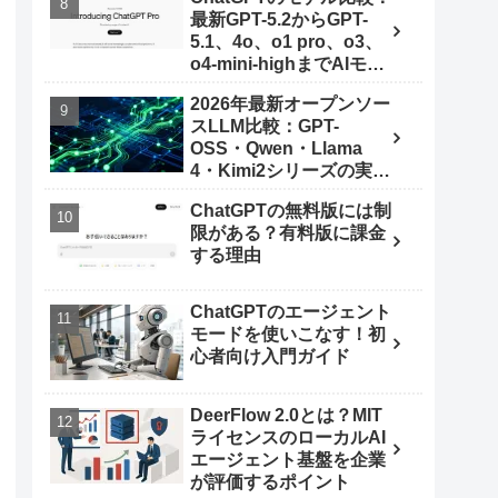
最新GPT-5.2からGPT-
5.1、4o、o1 pro、o3、
o4-mini-highまでAIモデ
ルを使いこなす秘訣
2026年最新オープンソー
スLLM比較：GPT-
OSS・Qwen・Llama
4・Kimi2シリーズの実力
とは
ChatGPTの無料版には制
限がある？有料版に課金
する理由
ChatGPTのエージェント
モードを使いこなす！初
心者向け入門ガイド
DeerFlow 2.0とは？MIT
ライセンスのローカルAI
エージェント基盤を企業
が評価するポイント