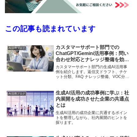
この記事も読まれています
カスタマーサポート部門での
AI活用ブログ
ChatGPT/Gemini活用事例：問い
合わせ対応とナレッジ整備を効率
化
カスタマーサポート部門の生成AI活用事
例を紹介します。返信文ドラフト、チケ
ット分類、FAQ ナレッジ整備、VOC分析
まで、ChatGPTや Geminiで出来る業務効
率化と導入ポイントをわかりやすく解説
します。
生成AI活用の成功事例に学ぶ：社
AI活用ブログ
内展開を成功させた企業の共通点
とは
生成AI活用の成功企業に共通するポイン
トを整理しながら、社内展開のヒントを
探ります。