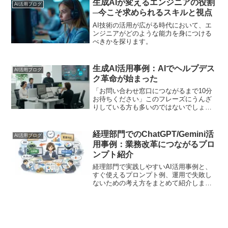
生成AIが変えるエンジニアの役割
AI活用ブログ
─今こそ求められるスキルと視点
AI技術の活用が広がる時代において、エ
ンジニアがどのような能力を身につける
べきかを探ります。
生成AI活用事例：AIでヘルプデス
AI活用ブログ
ク革命が始まった
「お問い合わせ窓口につながるまで10分
お待ちください」このフレーズにうんざ
りしている方も多いのではないでしょう
か。実は今、日本の大手企業ではこの問
題を解決する静かな革命が進行していま
す。トヨタや楽天など国内トップ企業が
経理部門でのChatGPT/Gemini活
AI活用ブログ
次々と導入する「生成A...
用事例：業務改革につながるプロ
ンプト紹介
経理部門で実践しやすいAI活用事例と、
すぐ使えるプロンプト例、運用で失敗し
ないための考え方をまとめて紹介しま
す。