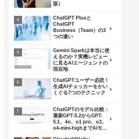
版）
ChatGPT Plusと
ChatGPT
Business（Team）の3
つの違い
Gemini Sparkは本当に使
えるのか？実機レビュー
に見るAIエージェントの
現在地
ChatGPTユーザー必読！
生成AIチェッカーをかい
くぐる7つのテクニック
ChatGPTのモデル比較：
最新GPT-5.2からGPT-
5.1、4o、o1 pro、o3、
o4-mini-highまでAIモデ
ルを使いこなす秘訣