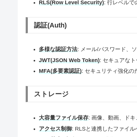
RLS(Row Level Security)
: 行レベル
認証(Auth)
多様な認証方法
: メール/パスワード、ソー
JWT(JSON Web Token)
: セキュアな
MFA(多要素認証)
: セキュリティ強化
ストレージ
大容量ファイル保存
: 画像、動画、ド
アクセス制御
: RLSと連携したファイ