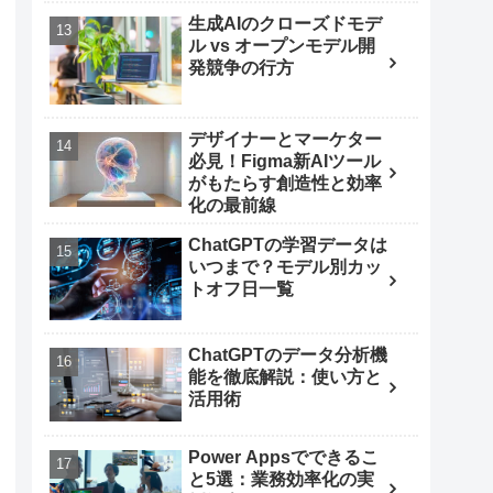
生成AIのクローズドモデ
ル vs オープンモデル開
発競争の行方
デザイナーとマーケター
必見！Figma新AIツール
がもたらす創造性と効率
化の最前線
ChatGPTの学習データは
いつまで？モデル別カッ
トオフ日一覧
ChatGPTのデータ分析機
能を徹底解説：使い方と
活用術
Power Appsでできるこ
と5選：業務効率化の実