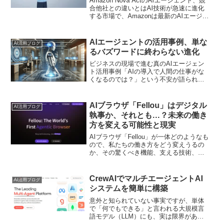
Amazon Nova ActのAIエージェント、競
合他社との違いとはAI技術が急速に進化
する市場で、Amazonは最新のAIエージェ
ント開発キット「Amazon Nova Act」を
発表し、AIエージェント分野における存
在感を強化していま...
AIエージェントの活用事例、単な
AI活用ブログ
るバズワードに終わらない進化
ビジネスの現場で進む真のAIエージェン
ト活用事例「AIの導入で人間の仕事がな
くなるのでは？」という不安が語られる
一方で、実際には“人とAIの協力”によって
大きな成果を上げている企業が続々と出
てきています。意外かもしれませんが、
AIブラウザ「Fellou」はデジタル
AI活用ブログ
AIエージェン...
執事か、それとも…？未来の働き
方を変える可能性と現実
AIブラウザ「Fellou」が一体どのようなも
ので、私たちの働き方をどう変えうるの
か、その驚くべき機能、支える技術、導
入方法などを解説します。
CrewAIでマルチエージェントAI
AI活用ブログ
システムを簡単に構築
意外と知られていない事実ですが、単体
で「何でもできる」と言われる大規模言
語モデル（LLM）にも、実は限界があり