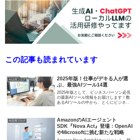
この記事も読まれています
2025年版！仕事がデキる人が選
AI活用ブログ
ぶ、最強AIツール14選
2025年版として、ビジネスパーソン必見
の最新AIツール情報をお届けします！数
あるAIツールの中から、とくにビジネス
の現場で役立つものをピックアップしま
した。この記事を読めば、あなたの仕事
効率が劇的に向上すること間違いなし！
AmazonのAIエージェント
AI活用ブログ
毎日1時間早く帰れる未来も夢じゃありま
SDK『Nova Act』登場：OpenAI
せん。ぜひ最後までお付き合いくださ
やMicrosoftに挑む新たな戦略
い。