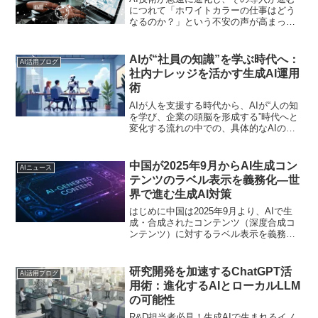
につれて「ホワイトカラーの仕事はどう
なるのか？」という不安の声が高まって
います。とくに、これまで定型業務を中
心にこなしてきた人にとっては、AIの普
及が自身の職を奪うのではないかという
AIが“社員の知識”を学ぶ時代へ：
AI活用ブログ
懸念は大きいでしょう。この記事ではAI
社内ナレッジを活かす生成AI運用
時代にキャリアを築くうえで意識してお
術
きたいポイントをまとめます。
AIが人を支援する時代から、AIが“人の知
を学び、企業の頭脳を形成する”時代へと
変化する流れの中での、具体的なAIの運
用法と注意点を解説します。
中国が2025年9月からAI生成コン
AIニュース
テンツのラベル表示を義務化―世
界で進む生成AI対策
はじめに中国は2025年9月より、AIで生
成・合成されたコンテンツ（深度合成コ
ンテンツ）に対するラベル表示を義務化
します。具体的には、AI生成と明確に分
かる透かしやマーク、あるいはメタデー
タの埋め込みによって「これはAIが作っ
研究開発を加速するChatGPT活
AI活用ブログ
たもの」という...
用術：進化するAIとローカルLLM
の可能性
R&D担当者必見！生成AIで生まれるイノ