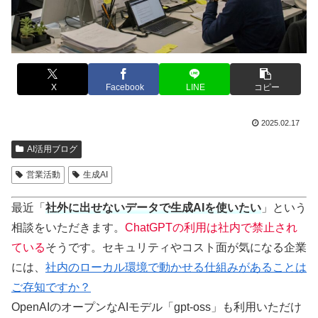
X
Facebook
LINE
コピー
2025.02.17
AI活用ブログ
営業活動
生成AI
最近「
社外に出せないデータで生成AIを使いたい
」という
相談をいただきます。
ChatGPTの利用は社内で禁止され
ている
そうです。セキュリティやコスト面が気になる企業
には、
社内のローカル環境で動かせる仕組みがあることは
ご存知ですか？
OpenAIのオープンなAIモデル「gpt-oss」も利用いただけ