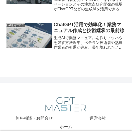
ベーションとその注意点研究開発の現場
がChatGPTなどの生成AIを活用できる可
能性は、ますます広がっています。しか
し、実際にどう活用すればいいのか、ど
んなリスクやメリットがあるのか、悩む
ChatGPT活用で効率化！業務マ
AI活用ブログ
方も多いので...
ニュアル作成と技術継承の最前線
生成AIで業務マニュアルを作りノウハウ
を残す方法近年、ベテラン技術者や熟練
作業者の引退が進み、長年培われたノウ
ハウをどう継承するかが企業の課題とな
っています。みなさんは「作業手順書を
つくりたいけれど時間もコストもかかっ
て面倒」と感じたことは...
無料相談・お問合せ
運営会社
ホーム