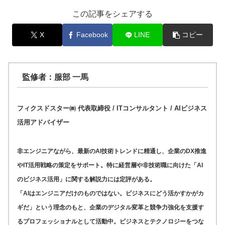
この記事をシェアする
X
Facebook
LINE
コピー
監修者：服部 一馬
フィクスドスター㈱ 代表取締役 / ITコンサルタント / AIビジネス
活用アドバイザー
非エンジニアながら、最新のAI技術トレンドに精通し、企業のDX推進
やIT活用戦略の策定をサポート。特に経営層や非技術職に向けた「AI
のビジネス活用」に関する解説力には定評がある。
「AIはエンジニアだけのものではない。ビジネスにどう活かすかがカ
ギだ」という理念のもと、企業のデジタル変革と競争力強化を支援す
るプロフェッショナルとして活動中。ビジネスとテクノロジーをつな