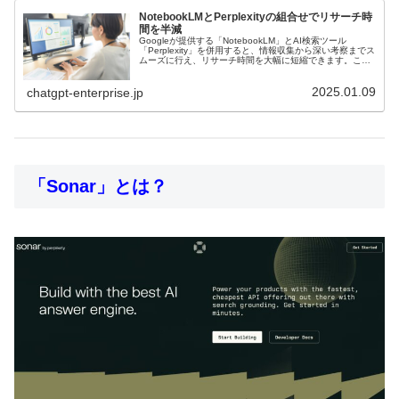
NotebookLMとPerplexityの組合せでリサーチ時
間を半減
Googleが提供する「NotebookLM」とAI検索ツール
「Perplexity」を併用すると、情報収集から深い考察までス
ムーズに行え、リサーチ時間を大幅に短縮できます。この
記事では、それぞれの強みを生かした効率的なワークフロ
ーと、具体的な6つの活用事例をご紹介します。
2025.01.09
chatgpt-enterprise.jp
「Sonar」とは？