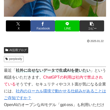
X
Facebook
LINE
コピー
2025.01.22
AI活用ブログ
perplexity
最近「
社外に出せないデータで生成AIを使いたい
」という
相談をいただきます。
ChatGPTの利用は社内で禁止され
ている
そうです。セキュリティやコスト面が気になる企業
には、
社内のローカル環境で動かせる仕組みがあることは
ご存知ですか？
OpenAIのオープンなAIモデル「gpt-oss」も利用いただけ