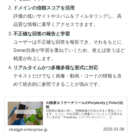
ドメインの信頼スコアを活用
評価の低いサイトやスパムをフィルタリングし、高
品質な情報に素早くアクセスできます。
不正確な回答の報告と学習
ユーザーは不正確な回答を報告でき、それをもとに
Sonar自身が学習を重ねていくため、使えば使うほど
精度が向上します。
リアルタイムかつ多種多様な形式に対応
テキストだけでなく画像・動画・コードの情報も含
めて統合的に参照できることが強みです。
AI検索＆リサーチツールのPerplexityとFeloの比
較
AI技術の進化に伴い、情報検索の方法も大きく変化してい
ます。とくに、AIを活用した検索エンジンとして注目され
ているのが「Perplexity（パープレキシティ）」と
「Felo（フェロ）」です。本記事では、これら２つのツー
ルの特徴や機能を比較し、ユーザーにとって最適な選択を
考察します。
2025.01.08
chatgpt-enterprise.jp