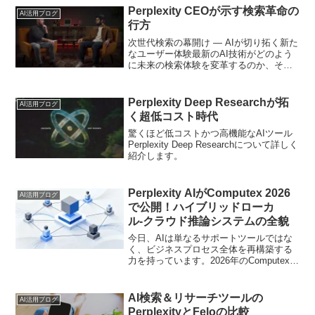
Perplexity CEOが示す検索革命の
AI活用ブログ
行方
次世代検索の幕開け ― AIが切り拓く新た
なユーザー体験最新のAI技術がどのよう
に未来の検索体験を変革するのか、その
秘訣を徹底解説する本記事では、Aravind
Srinivas氏の軌跡を通して、革新的な発想
や実践的なプロダクト作りの裏側に...
Perplexity Deep Researchが拓
AI活用ブログ
く超低コスト時代
驚くほど低コストかつ高機能なAIツール
Perplexity Deep Researchについて詳しく
紹介します。
Perplexity AIがComputex 2026
AI活用ブログ
で公開！ハイブリッドローカ
ル‑クラウド推論システムの全貌
今日、AIは単なるサポートツールではな
く、ビジネスプロセス全体を再構築する
力を持っています。2026年のComputexで
Perplexity AIが発表したハイブリッドロ
ーカル‑クラウド推論システムは、データ
プライバシーとコスト効率の両立...
AI検索＆リサーチツールの
AI活用ブログ
PerplexityとFeloの比較