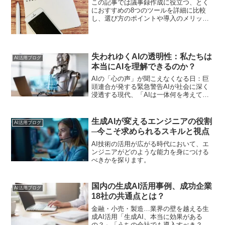
この記事では議事録作成に役立つ、とく
におすすめの8つのツールを詳細に比較
し、選び方のポイントや導入のメリッ
ト・デメリットについて解説します。
失われゆくAIの透明性：私たちは
AI活用ブログ
本当にAIを理解できるのか？
AIの「心の声」が聞こえなくなる日：巨
頭連合が発する緊急警告AIが社会に深く
浸透する現代、「AIは一体何を考えてい
るのか？」という疑問は尽きません。し
かし、その「思考」を理解する能力が間
もなく失われるかもしれないという緊急
生成AIが変えるエンジニアの役割
AI活用ブログ
の警告が、通常はラ...
─今こそ求められるスキルと視点
AI技術の活用が広がる時代において、エ
ンジニアがどのような能力を身につける
べきかを探ります。
国内の生成AI活用事例、成功企業
AI活用ブログ
18社の共通点とは？
金融・小売・製造…業界の壁を越える生
成AI活用「生成AI、本当に効果がある
の？」「うちの会社でも導入すべき？」