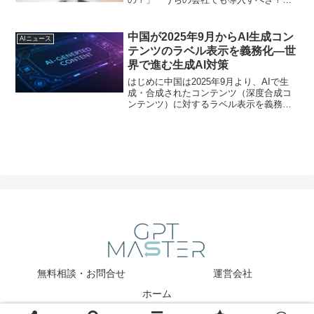
――。多くの経営者や実務担当者がこん
な疑問を抱えているのではないでしょう
か。実は、国内の大手企業では既に生成
中国が2025年9月からAI生成コン
AIニュース
AIの実践的な活用が始...
テンツのラベル表示を義務化―世
界で進む生成AI対策
はじめに中国は2025年9月より、AIで生
成・合成されたコンテンツ（深度合成コ
ンテンツ）に対するラベル表示を義務化
します。具体的には、AI生成と明確に分
かる透かしやマーク、あるいはメタデー
タの埋め込みによって「これはAIが作っ
たもの」という...
無料相談・お問合せ
運営会社
ホーム