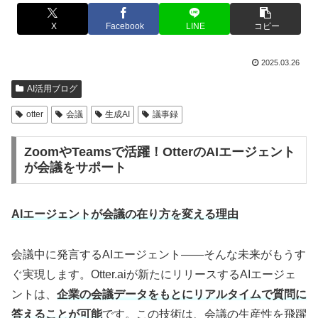
X
Facebook
LINE
コピー
2025.03.26
AI活用ブログ
otter
会議
生成AI
議事録
ZoomやTeamsで活躍！OtterのAIエージェント
が会議をサポート
AIエージェントが会議の在り方を変える理由
会議中に発言するAIエージェント――そんな未来がもうす
ぐ実現します。Otter.aiが新たにリリースするAIエージェ
ントは、
企業の会議データをもとにリアルタイムで質問に
答えることが可能
です。この技術は、会議の生産性を飛躍