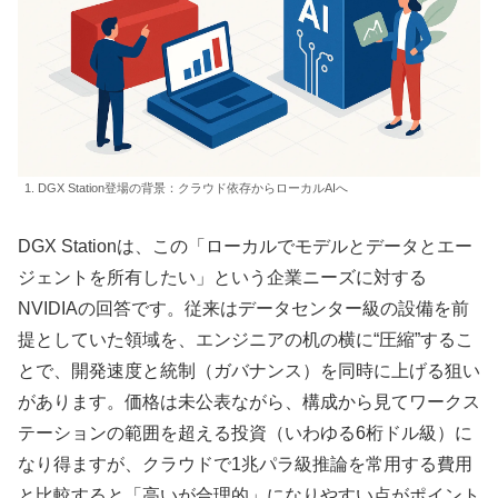
1. DGX Station登場の背景：クラウド依存からローカルAIへ
DGX Stationは、この「ローカルでモデルとデータとエー
ジェントを所有したい」という企業ニーズに対する
NVIDIAの回答です。従来はデータセンター級の設備を前
提としていた領域を、エンジニアの机の横に“圧縮”するこ
とで、開発速度と統制（ガバナンス）を同時に上げる狙い
があります。価格は未公表ながら、構成から見てワークス
テーションの範囲を超える投資（いわゆる6桁ドル級）に
なり得ますが、クラウドで1兆パラ級推論を常用する費用
と比較すると「高いが合理的」になりやすい点がポイント