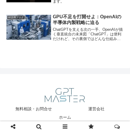
ます。
GPU不足を打開せよ：OpenAIの
AI活用ブログ
半導体内製戦略に迫る
ChatGPTを支える次の一手、OpenAIが描
く垂直統合の未来図「ChatGPT」は便利
だけれど、その裏側ではどんな仕組みで
動いているのか──そんな疑問をお持ちで
はありませんか？実は今、OpenAIが直面
している問題はGPU不足と莫大なコ...
無料相談・お問合せ
運営会社
ホーム
Copyright © 2025 GPT Master All Rights Reserved.