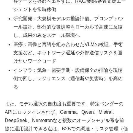
客データを外部へ出さずに、RAG/要約/審査支援エー
ジェントを常時稼働
研究開発：大規模モデルの推論評価、プロンプト/ツ
ール設計、部分的な微調整をローカルで高速に反復
し、成果のみをスケール環境へ
医療：画像と言語を組み合わせたVLMの検証、手術
支援など、ネットワーク遅延や外部送信リスクを避
けたいワークロード
インフラ：気象・需要予測・設備保全の推論を現場
側で回し、レジリエンス（通信断や災害時）を高め
る
また、モデル選択の自由度も重要です。特定ベンダーの
APIにロックインされず、Gemma、Qwen、Mistral、
DeepSeek、Nemotronなど複数のオープンモデル系を前
提に運用設計できる点は、B2Bでの調達・リスク管理（価