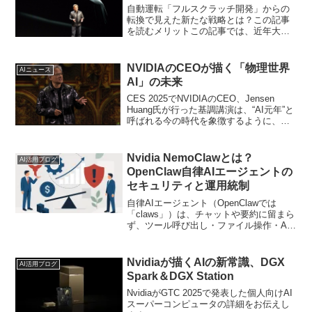
自動運転「フルスクラッチ開発」からの
転換で見えた新たな戦略とは？この記事
を読むメリットこの記事では、近年大き
な進展を見せる自動運転分野において、
トヨタ自動車がNVIDIAのGPUやOSを採
用するに至った背景と、その影響を深堀
NVIDIAのCEOが描く「物理世界
AIニュース
りして解説します...
AI」の未来
CES 2025でNVIDIAのCEO、Jensen
Huang氏が行った基調講演は、“AI元年”と
呼ばれる今の時代を象徴するように、そ
のほとんどが人工知能をめぐる新技術に
フォーカスしたものとなりました。この
記事では、同氏が解説した最新のAI技術
Nvidia NemoClawとは？
AI活用ブログ
や、質疑応答の中で見えてきたNVIDIAの
OpenClaw自律AIエージェントの
戦略をまとめます。
セキュリティと運用統制
自律AIエージェント（OpenClawでは
「claws」）は、チャットや要約に留まら
ず、ツール呼び出し・ファイル操作・API
連携を連鎖させて“仕事を完遂するソフト
ウェア”へ進化しています。一方で、常時
稼働し続けるエージェントは、権限・デ
Nvidiaが描くAIの新常識、DGX
AI活用ブログ
ータ...
Spark＆DGX Station
NvidiaがGTC 2025で発表した個人向けAI
スーパーコンピュータの詳細をお伝えし