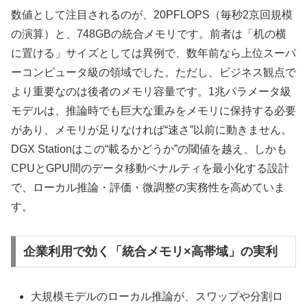
数値として注目されるのが、20PFLOPS（毎秒2京回規模
の演算）と、748GBの統合メモリです。前者は「机の横
に置ける」サイズとしては異例で、数年前なら上位スーパ
ーコンピュータ級の領域でした。ただし、ビジネス観点で
より重要なのは後者のメモリ容量です。1兆パラメータ級
モデルは、推論時でも巨大な重みをメモリに保持する必要
があり、メモリが足りなければ“速さ”以前に動きません。
DGX Stationはこの“載るかどうか”の閾値を越え、しかも
CPUとGPU間のデータ移動ペナルティを最小化する設計
で、ローカル推論・評価・微調整の実務性を高めていま
す。
企業利用で効く「統合メモリ×高帯域」の実利
大規模モデルのローカル推論が、スワップや分割ロ