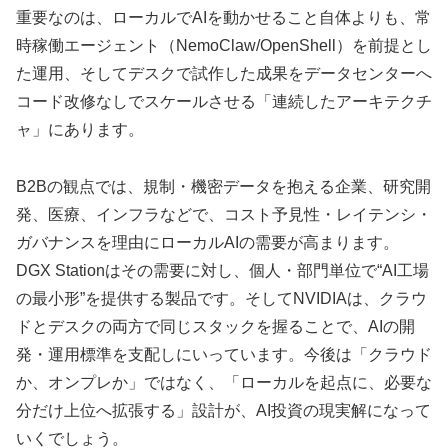
重要なのは、ローカルでAIを動かせること自体よりも、常
時稼働エージェント（NemoClaw/OpenShell）を前提とし
た運用、そしてデスクで試作した成果をデータセンターへ
コード改修なしでスケールさせる「連続したアーキテクチ
ャ」にあります。
B2Bの観点では、規制・機密データを抱える企業、研究開
発、医療、インフラなどで、コスト予見性・レイテンシ・
ガバナンスを理由にローカルAIの需要が高まります。
DGX Stationはその需要に対し、個人・部門単位で“AI工場
の最小形”を提供する製品です。そしてNVIDIAは、クラウ
ドとデスクの両方で同じスタックを握ることで、AIの開
発・運用標準を支配しにいっています。今後は「クラウド
か、オンプレか」ではなく、「ローカルを起点に、必要な
分だけ上位へ拡張する」設計が、AI投資の現実解になって
いくでしょう。