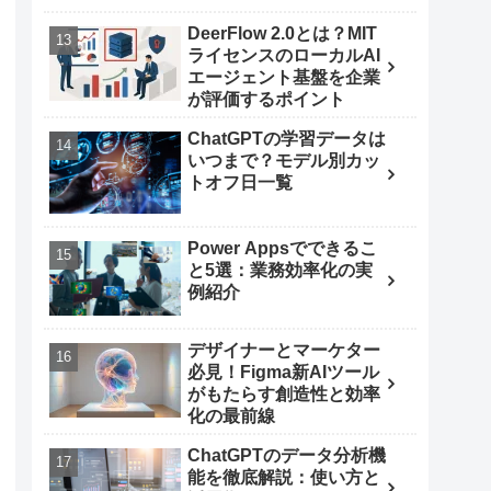
DeerFlow 2.0とは？MIT
ライセンスのローカルAI
エージェント基盤を企業
が評価するポイント
ChatGPTの学習データは
いつまで？モデル別カッ
トオフ日一覧
Power Appsでできるこ
と5選：業務効率化の実
例紹介
デザイナーとマーケター
必見！Figma新AIツール
がもたらす創造性と効率
化の最前線
ChatGPTのデータ分析機
能を徹底解説：使い方と