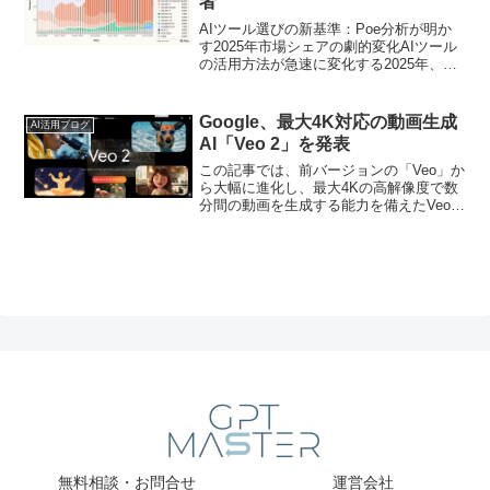
者
AIツール選びの新基準：Poe分析が明か
す2025年市場シェアの劇的変化AIツール
の活用方法が急速に変化する2025年、あ
なたの組織は最適なAIパートナーを選べ
ていますか？昨日までの常識が今日には
覆される激動のAI市場で、ビジネスリー
Google、最大4K対応の動画生成
AI活用ブログ
ダーが...
AI「Veo 2」を発表
この記事では、前バージョンの「Veo」か
ら大幅に進化し、最大4Kの高解像度で数
分間の動画を生成する能力を備えたVeo 2
の魅力について紹介します。
無料相談・お問合せ
運営会社