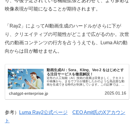
り、今後予定されている機能拡張とあわせて、より多彩な
映像表現が可能になることが期待されます。
「Ray2」によってAI動画生成のハードルがさらに下が
り、クリエイティブの可能性がどこまで広がるのか。次世
代の動画コンテンツの行方を占ううえでも、Luma AIの動
向からは目が離せません。
動画生成AI：Sora、Kling、Veo 2 をはじめとす
る注目サービスを徹底解説！
近年の人工知能（AI）技術の発展は目覚ましく、テキスト
や画像から、まるでプロが撮影したかのような高品質な動
画を生成できる時代が到来しています。この記事では、そ
の最前線で活躍する動画生成AIサービスについて、徹底的
にリサーチし、その魅力と可能性を紐解いていきます。
2025.01.16
chatgpt-enterprise.jp
参考）
Luma Ray2公式ページ
CEO Amit氏のXアカウン
ト