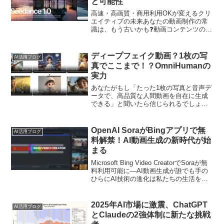
と可能性
高速・高画質・商用利用OKが変えるクリ
エイティブの未来あなたの動画制作の常
識は、もう古いかも❓動画コンテンツの需
要が爆発的に高まる現代において、高品
質な動画制作は常に時間とコストの壁に
阻まれてきました。特に、プロフェッシ
ディープフェイク動画？1枚の写
AI活用ブログ
ョナルなクオリティと...
真でここまで！？OmniHumanの
実力
あなたがもし「たった1枚の写真と音声デ
ータで、高品質な人間動画を自在に生成
できる」と聞いたら信じられるでしょう
か？ 本記事では、そんな意外性と驚き
に満ちた最新技術「OmniHuman」を分か
りやすく解説します。
OpenAI SoraがBingアプリで無
AI活用ブログ
料解禁！AI動画生成の新時代が始
まる
Microsoft Bing Video CreatorでSoraが無
料利用可能に―AI動画生成が誰でも手の
ひらにAI技術の進化は私たちの生活を大
きく変えつつありますが、「AI動画生
成」という分野は特に注目を集めていま
す。「プロンプトを入力...
2025年AI市場に激震、ChatGPT
AI活用ブログ
とClaudeの2強体制に新たな挑戦