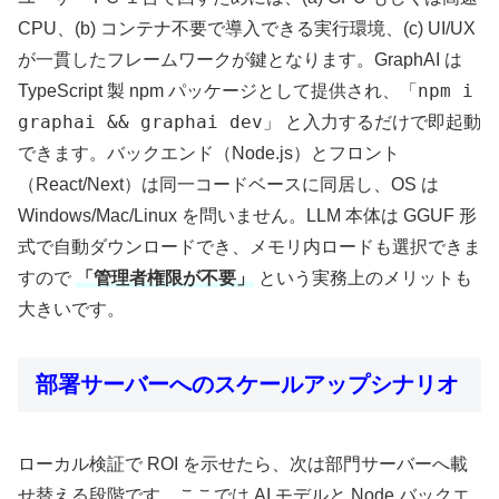
CPU、(b) コンテナ不要で導入できる実行環境、(c) UI/UX
が一貫したフレームワークが鍵となります。GraphAI は
npm i
TypeScript 製 npm パッケージとして提供され、「
graphai && graphai dev
」 と入力するだけで即起動
できます。バックエンド（Node.js）とフロント
（React/Next）は同一コードベースに同居し、OS は
Windows/Mac/Linux を問いません。LLM 本体は GGUF 形
式で自動ダウンロードでき、メモリ内ロードも選択できま
すので
「管理者権限が不要」
という実務上のメリットも
大きいです。
部署サーバーへのスケールアップシナリオ
ローカル検証で ROI を示せたら、次は部門サーバーへ載
せ替える段階です。ここでは AI モデルと Node バックエ