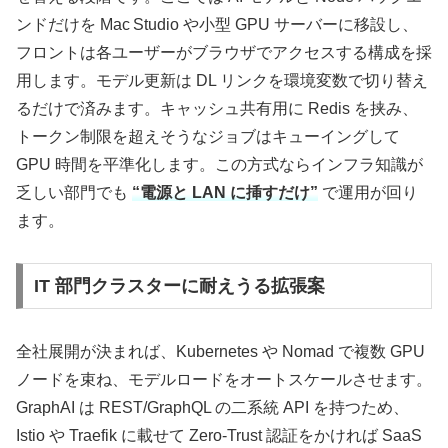
ンドだけを Mac Studio や小型 GPU サーバーに移設し、
フロントは各ユーザーがブラウザでアクセスする構成を採
用します。モデル更新は DL リンクを環境変数で切り替え
るだけで済みます。キャッシュ共有用に Redis を挟み、
トークン制限を超えそうなジョブはキューイングして
GPU 時間を平準化します。この方式ならインフラ知識が
乏しい部門でも
“電源と LAN に挿すだけ”
で運用が回り
ます。
IT 部門クラスターに耐えうる拡張案
全社展開が決まれば、Kubernetes や Nomad で複数 GPU
ノードを束ね、モデルロードをオートスケールさせます。
GraphAI は REST/GraphQL の二系統 API を持つため、
Istio や Traefik に載せて Zero‑Trust 認証をかければ SaaS