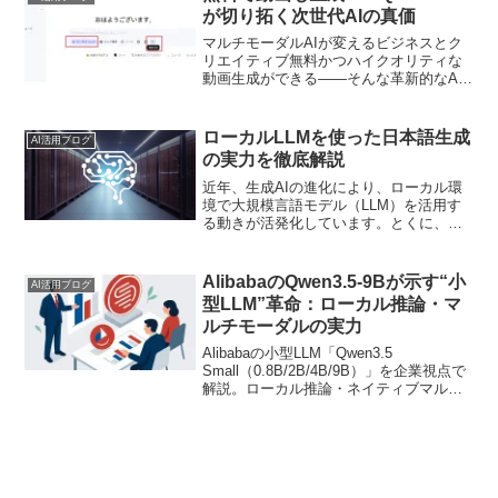
する手順を説明します。
が切り拓く次世代AIの真価
マルチモーダルAIが変えるビジネスとク
リエイティブ無料かつハイクオリティな
動画生成ができる――そんな革新的なAI
チャットボット「Qwen Chat」に興味は
ありませんか？「本当に使えるの？」
「他のAIと何が違うの？」と疑問を抱く
ローカルLLMを使った日本語生成
AI活用ブログ
方も多いでし...
の実力を徹底解説
近年、生成AIの進化により、ローカル環
境で大規模言語モデル（LLM）を活用す
る動きが活発化しています。とくに、日
本語対応のローカルLLMは、セキュリテ
ィやプライバシーの観点から注目されて
います。本記事では、ローカルLLMを用
AlibabaのQwen3.5-9Bが示す“小
AI活用ブログ
いた日本語生成の実力を徹底解説しま
型LLM”革命：ローカル推論・マ
す。
ルチモーダルの実力
Alibabaの小型LLM「Qwen3.5
Small（0.8B/2B/4B/9B）」を企業視点で
解説。ローカル推論・ネイティブマルチ
モーダル・長文コンテキスト対応などの
技術特徴やベンチマーク性能、Apache
2.0ライセンスの利点、企業での活用領域
と導入時の注意点を整理します。