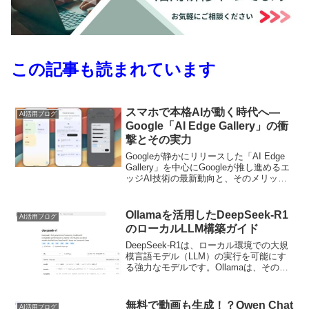
この記事も読まれています
スマホで本格AIが動く時代へ—
AI活用ブログ
Google「AI Edge Gallery」の衝
撃とその実力
Googleが静かにリリースした「AI Edge
Gallery」を中心にGoogleが推し進めるエ
ッジAI技術の最新動向と、そのメリット
や企業が得られる実際の価値、今後の社
会へのインパクトまで、詳しく解説しま
す。
Ollamaを活用したDeepSeek-R1
AI活用ブログ
のローカルLLM構築ガイド
DeepSeek-R1は、ローカル環境での大規
模言語モデル（LLM）の実行を可能にす
る強力なモデルです。Ollamaは、そのセ
ットアップと実行を簡素化するツールと
して最適です。この記事では、Ollamaを
使用してDeepSeek-R1をローカルで実行
無料で動画も生成！？Qwen Chat
AI活用ブログ