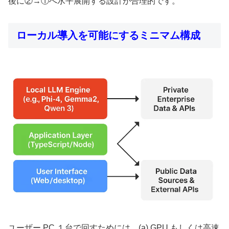
後に②→①へ水平展開する設計が合理的です。
ローカル導入を可能にするミニマム構成
ユーザー PC １台で回すためには、(a) GPU もしくは高速