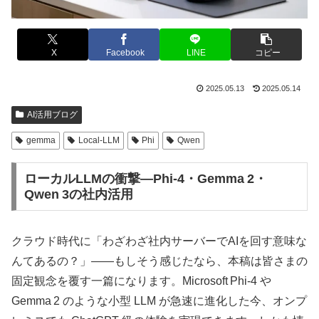
X
Facebook
LINE
コピー
2025.05.13
2025.05.14
AI活用ブログ
gemma
Local-LLM
Phi
Qwen
ローカルLLMの衝撃—Phi‑4・Gemma 2・
Qwen 3の社内活用
クラウド時代に「わざわざ社内サーバーでAIを回す意味な
んてあるの？」——もしそう感じたなら、本稿は皆さまの
固定観念を覆す一篇になります。Microsoft Phi‑4 や
Gemma 2 のような小型 LLM が急速に進化した今、オンプ