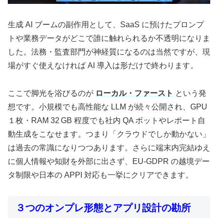
生成 AI ブームの副作用として、SaaS に預けたプロンプ
トや業務データがどこで誰に触れられるか不透明になりま
した。法務・監査部門が神経質になるのは当然ですが、現
場がすぐ使えなければ AI 導入は形だけで終わります。
ここで脚光を浴びるのが
ローカル・ファースト
という発
想です。小規模でも高性能な LLM が続々公開され、GPU
１枚・RAM 32 GB 程度でも社内 QA ボットやレポート自
動生成をこなせます。つまり「クラウドでしか動かない」
は過去の常識になりつつあります。さらに端末内完結ゆえ
に個人情報や知財を外部に出さず、EU‐GDPR の越境デー
タ制限や日本の APPI 対応も一挙にクリアできます。
３つのオンプレ形態とアプリ設計の勘所