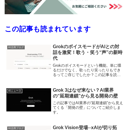
この記事も読まれています
GrokのボイスモードがAIとの対
AI活用ブログ
話を激変！歌う・笑う“声”の新時
代
Grokのボイスモードという機能。単に喋
るだけでなく、歌ったり笑ったりもでき
るってご存じでしたか？この記事を読め
ば、AI活用の最前線を効率よく学べま
す。また、どのようにこのボイスモード
が私たちの日常やビジネスシーンを変え
Grok 3はなぜ来ない？AI業界
AIニュース
ていくのか、その可能性を探る絶好の機
の“延期連鎖”から見る開発の壁
会にもなるでしょう。
この記事ではAI業界の“延期連鎖”から見え
てくる「開発の壁」についてご紹介しま
す。
Grok Vision登場─xAIが切り拓
AI活用ブログ