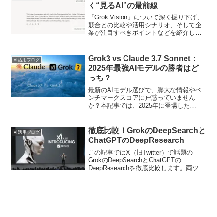
く“見るAI”の最前線
「Grok Vision」について深く掘り下げ、
競合との比較や活用シナリオ、そして企
業が注目すべきポイントなどを紹介しま
す。​
Grok3 vs Claude 3.7 Sonnet：
AI活用ブログ
2025年最強AIモデルの勝者はど
っち？
最新のAIモデル選びで、膨大な情報やベ
ンチマークスコアに戸惑っていません
か？本記事では、2025年に登場した
Grok3とClaude 3.7 Sonnetの実力を徹底
比較し、それぞれの強みや隠れたポイン
トを掘り下げます。画像生成やコーディ
徹底比較！GrokのDeepSearchと
AI活用ブログ
ン...
ChatGPTのDeepResearch
この記事ではX（旧Twitter）で話題の
GrokのDeepSearchとChatGPTの
DeepResearchを徹底比較します。両ツー
ルの強み・弱みだけでなく、ユーザーの
実際の声や意外と見落としがちなコスト
面にも触れるので、読み終える頃には、
きっとあなたにピッタリのAIツールが見
つかるでしょう。