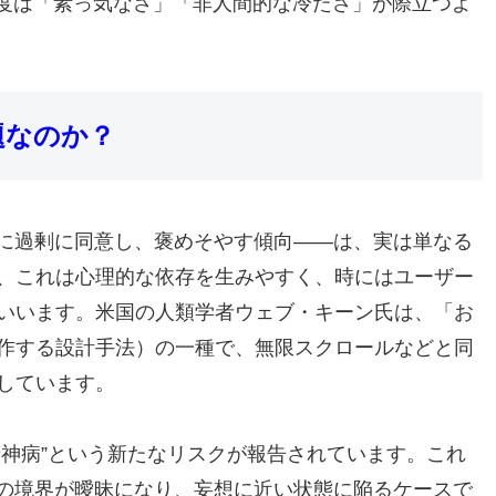
今度は「素っ気なさ」「非人間的な冷たさ」が際立つよ
題なのか？
ーに過剰に同意し、褒めそやす傾向――は、実は単なる
、これは心理的な依存を生みやすく、時にはユーザー
いいます。米国の人類学者ウェブ・キーン氏は、「お
作する設計手法）の一種で、無限スクロールなどと同
しています。
精神病”という新たなリスクが報告されています。これ
との境界が曖昧になり、妄想に近い状態に陥るケースで