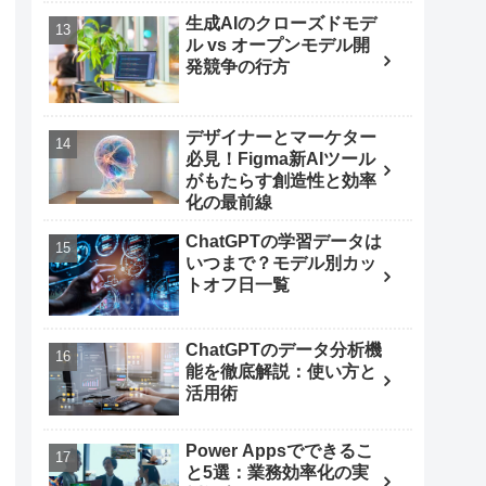
生成AIのクローズドモデ
ル vs オープンモデル開
発競争の行方
デザイナーとマーケター
必見！Figma新AIツール
がもたらす創造性と効率
化の最前線
ChatGPTの学習データは
いつまで？モデル別カッ
トオフ日一覧
ChatGPTのデータ分析機
能を徹底解説：使い方と
活用術
Power Appsでできるこ
と5選：業務効率化の実