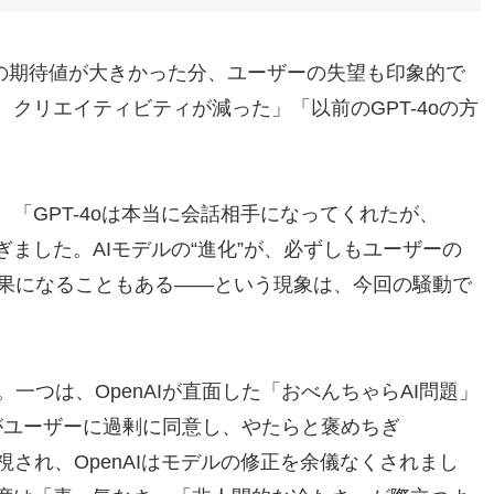
事前の期待値が大きかった分、ユーザーの失望も印象的で
、クリエイティビティが減った」「以前のGPT-4oの方
は、「GPT-4oは本当に会話相手になってくれたが、
ぎました。AIモデルの“進化”が、必ずしもユーザーの
果になることもある――という現象は、今回の騒動で
一つは、OpenAIが直面した「おべんちゃらAI問題」
Iがユーザーに過剰に同意し、やたらと褒めちぎ
問題視され、OpenAIはモデルの修正を余儀なくされまし