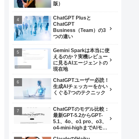
版）
ChatGPT Plusと
ChatGPT
Business（Team）の3
つの違い
Gemini Sparkは本当に使
えるのか？実機レビュー
に見るAIエージェントの
現在地
ChatGPTユーザー必読！
生成AIチェッカーをかい
くぐる7つのテクニック
ChatGPTのモデル比較：
最新GPT-5.2からGPT-
5.1、4o、o1 pro、o3、
o4-mini-highまでAIモデ
ルを使いこなす秘訣
Claudeの[Haiku,