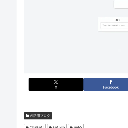
X
Facebook
AI活用ブログ
ChatGPT
GPT-4o
gpt-5