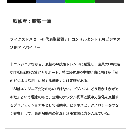
監修者：服部 一馬
フィクスドスター㈱ 代表取締役 / ITコンサルタント / AIビジネス
活用アドバイザー
非エンジニアながら、最新のAI技術トレンドに精通し、企業のDX推進
やIT活用戦略の策定をサポート。特に経営層や非技術職に向けた「AI
のビジネス活用」に関する解説力には定評がある。
「AIはエンジニアだけのものではない。ビジネスにどう活かすかがカ
ギだ」という理念のもと、企業のデジタル変革と競争力強化を支援す
るプロフェッショナルとして活動中。ビジネスとテクノロジーをつな
ぐ存在として、最新AI動向の普及と活用支援に力を入れている。