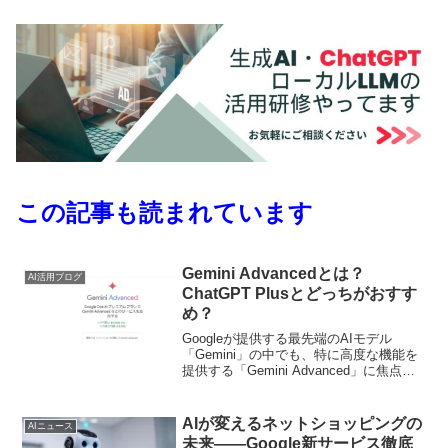
この記事も読まれています
Gemini Advancedとは？
AI活用ブログ
ChatGPT Plusとどっちがおすす
め？
Googleが提供する最先端のAIモデル
「Gemini」の中でも、特に高度な機能を
提供する「Gemini Advanced」に焦点を
当て、その使い方と利便性を徹底解説し
ます。必要に応じて、競合サービスであ
るChatGPT Plusと比較しながら、Gemini
AIが変えるネットショッピングの
AIニュース
Advancedの強みや特徴を明確にしていき
未来――Google新サービス徹底