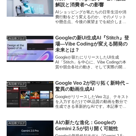
ます。
解説と消費者への影響
AIショッピングが私たちの日常生活や消
費行動をどう変えるのか、そのメリット
や懸念点、今後の展望までを紹介しま
す。
Googleの新UI生成AI『Stitch』登
AI活用ブログ
場―Vibe Codingが変える開発の
未来とは？
Googleが新たにリリースしたUI生成
AI「Stitch」を中心に、Vibe Codingの本
質や競合各社の動き、そして実際の開発
現場にどんなインパクトを与えるのかを
詳しく解説します。
Google Veo 2が切り拓く新時代 –
AI活用ブログ
驚異の動画生成AI
GoogleがリリースしたVeo 2は、テキスト
を入力するだけで4K品質の動画を数分で
生成できる革新的なAIです。本記事では
Veo 2がもたらす恩恵と、あなたのビジネ
スやクリエイティブワークをどう変革で
きるのか、具体的な活用法とともに解説
AIの新たな進化：Googleの
AI活用ブログ
します。
Gemini 2.5が切り開く可能性
Googleの新世代AIモデル『Gemini 2.5』