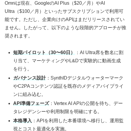
Omniは現在、GoogleのAI Plus（$20／月）やAI
Ultra（$100／月）といったサブスクリプションで利用可
能です。ただし、企業向けのAPIはまだリリースされてい
ません。したがって、以下のような段階的アプローチが推
奨されます。
短期パイロット（30〜60日）
：AI Ultra席を数名に割
り当て、マーケティングやL&Dで実験的に動画生成
を行う。
ガバナンス設計
：SynthIDデジタルウォーターマーク
やC2PAコンテンツ認証を既存のメディアパイプライ
ンに組み込む。
API準備フェーズ
：Vertex AI APIの公開を待ち、デー
タレジデンシーや利用制限を明確にする。
本格導入
：APIを利用した本番環境へ移行し、運用監
視とコスト最適化を実施。