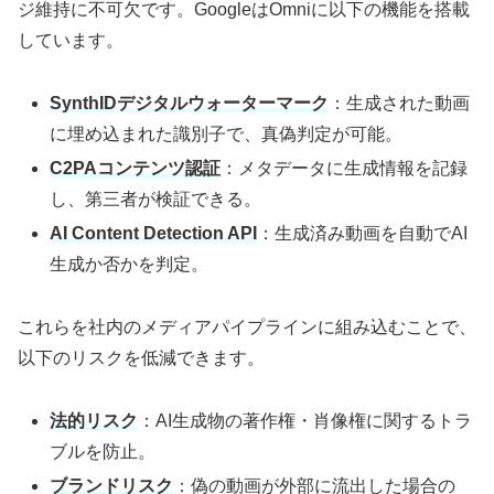
ジ維持に不可欠です。GoogleはOmniに以下の機能を搭載
しています。
SynthIDデジタルウォーターマーク
：生成された動画
に埋め込まれた識別子で、真偽判定が可能。
C2PAコンテンツ認証
：メタデータに生成情報を記録
し、第三者が検証できる。
AI Content Detection API
：生成済み動画を自動でAI
生成か否かを判定。
これらを社内のメディアパイプラインに組み込むことで、
以下のリスクを低減できます。
法的リスク
：AI生成物の著作権・肖像権に関するトラ
ブルを防止。
ブランドリスク
：偽の動画が外部に流出した場合の