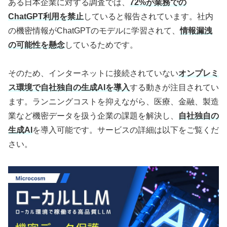
ある日本企業に対する調査では、
72%が業務での
ChatGPT利用を禁止
していると報告されています。社内
の機密情報がChatGPTのモデルに学習されて、
情報漏洩
の可能性を懸念
しているためです。
そのため、インターネットに接続されていない
オンプレミ
ス環境で自社独自の生成AIを導入
する動きが注目されてい
ます。ランニングコストを抑えながら、医療、金融、製造
業など機密データを扱う企業の課題を解決し、
自社独自の
生成AI
を導入可能です。サービスの詳細は以下をご覧くだ
さい。