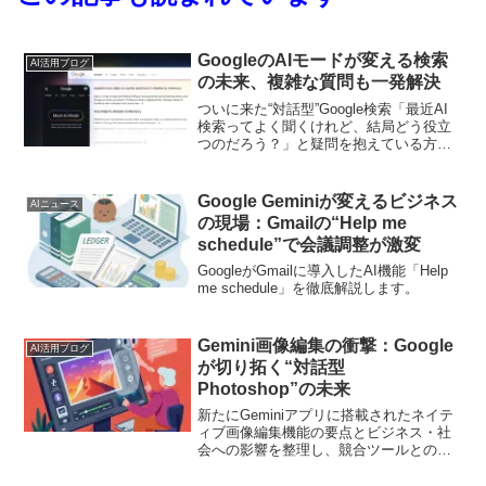
GoogleのAIモードが変える検索
AI活用ブログ
の未来、複雑な質問も一発解決
ついに来た“対話型”Google検索「最近AI
検索ってよく聞くけれど、結局どう役立
つのだろう？」と疑問を抱えている方も
多いかもしれません。実は、Googleが新
しく提供する「AI モード」を使うと、た
だキーワードを打ち込むだけの従来の検
Google Geminiが変えるビジネス
AIニュース
索よ...
の現場：Gmailの“Help me
schedule”で会議調整が激変
GoogleがGmailに導入したAI機能「Help
me schedule」を徹底解説します。
Gemini画像編集の衝撃：Google
AI活用ブログ
が切り拓く“対話型
Photoshop”の未来
新たにGeminiアプリに搭載されたネイテ
ィブ画像編集機能の要点とビジネス・社
会への影響を整理し、競合ツールとの比
較や倫理的論点まで深掘りします。