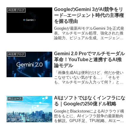
クをこなす賢いソフトウェアでしょう
か。多くの企業がその可能性に期待を寄
GoogleのGemini 3がAI競争をリ
AI活用ブログ
せ、導入を検討し始めて...
ード─エージェント時代の主導権
を握る理由
Googleが最新AIモデルGemini 3を正式発
表。マルチモーダル処理、強化された推
論能力、ビジュアル生成、エージェント
機能など、企業の業務効率化を加速する
進化を徹底解説。Geminiの実用性、導入
メリット、注意点もまとめて紹介。
Gemini 2.0 Proでマルチモーダル
AI活用ブログ
革命！YouTubeと連携するAI推
論モデル
「画像生成AIは便利だけど、何だか使い
こなせていない気がする…」「そもそ
も、マルチモーダル入力って何？」とお
悩みの方も多いかもしれません。実は、
Googleが新たに公開した「Gemini 2.0」
シリーズは、そんな不安を一気に解消し
AIはソフトではなくインフラにな
AIニュース
てくれる...
る｜Googleの250億ドル戦略
GoogleとBlackstoneによるAIクラウド構
想をもとに、AIインフラ競争の最新動向
を解説。GPU不足、TPU戦略、AIエージ
ェント時代の計算基盤、企業ITへの影響
までわかりやすく整理します。