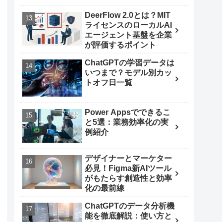
DeerFlow 2.0とは？MIT
ライセンスのローカルAI
エージェント基盤を企業
が評価するポイント
ChatGPTの学習データは
いつまで？モデル別カッ
トオフ日一覧
Power Appsでできるこ
と5選：業務効率化の実
例紹介
デザイナーとマーケター
必見！Figma新AIツール
がもたらす創造性と効率
化の最前線
ChatGPTのデータ分析機
能を徹底解説：使い方と