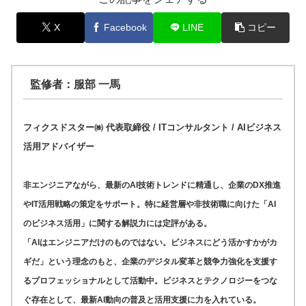
X
Facebook
LINE
コピー
監修者：服部 一馬
フィクスドスター㈱ 代表取締役 / ITコンサルタント / AIビジネス
活用アドバイザー
非エンジニアながら、最新のAI技術トレンドに精通し、企業のDX推進
やIT活用戦略の策定をサポート。特に経営層や非技術職に向けた「AI
のビジネス活用」に関する解説力には定評がある。
「AIはエンジニアだけのものではない。ビジネスにどう活かすかがカ
ギだ」という理念のもと、企業のデジタル変革と競争力強化を支援す
るプロフェッショナルとして活動中。ビジネスとテクノロジーをつな
ぐ存在として、最新AI動向の普及と活用支援に力を入れている。