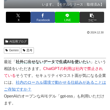
います。【モデルリリース：取得済み】
X
Facebook
LINE
コピー
2024.12.30
AI活用ブログ
Gemini
思考
最近「
社外に出せないデータで生成AIを使いたい
」という
相談をいただきます。
ChatGPTの利用は社内で禁止され
ている
そうです。セキュリティやコスト面が気になる企業
には、
社内のローカル環境で動かせる仕組みがあることは
ご存知ですか？
OpenAIのオープンなAIモデル「gpt-oss」も利用いただけ
ます。