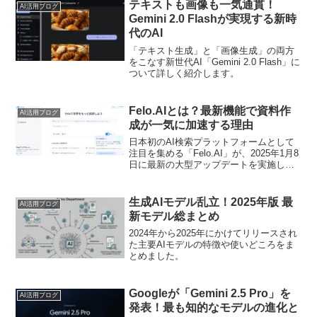
とが判明しました。Anthropicの研究者た
テキストも画像も一気通貫！
AI活用ブログ
ちは、A...
Gemini 2.0 Flashが実現する新時
代のAI
「テキスト生成」と「画像生成」の両方
をこなす新世代AI「Gemini 2.0 Flash」に
ついて詳しく紹介します。
Felo.AIとは？最新機能で資料作
AI活用ブログ
成が一気に加速する理由
日本初のAI検索プラットフォームとして
注目を集める「Felo.AI」が、2025年1月8
日に最新の大型アップデートを実施しま
した。今回の注目機能は、複数ステップ
にわたって情報を検索・まとめてくれる
「データ検索エージェント」機能です。
生成AIモデル乱立！2025年版 最
AI活用ブログ
この機能により、膨大なウェブサイトや
新モデル総まとめ
PDFなどの情報ソースを横断的に収集
し、サクッと資料作成まで行えるように
2024年から2025年にかけてリリースされ
なりました。本記事では、新機能の概要
た主要AIモデルの特徴や使いどころをま
や使い方、そして他社AI検索ツールとの
とめました。
比較を交えながら、その実力を徹底解説
します。
Googleが「Gemini 2.5 Pro」を
AI活用ブログ
発表！最も知的なモデルの進化と