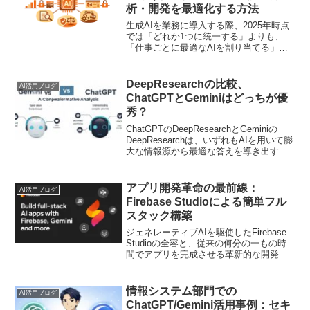
析・開発を最適化する方法
生成AIを業務に導入する際、2025年時点
では「どれか1つに統一する」よりも、
「仕事ごとに最適なAIを割り当てる」ほ
うが成果を出しやすいです。実際、用途
別比較では、記事執筆やコーディングは
Claude、アイデア出しはChatGPT、リサ
DeepResearchの比較、
AI活用ブログ
ーチ...
ChatGPTとGeminiはどっちが優
秀？
ChatGPTのDeepResearchとGeminiの
DeepResearchは、いずれもAIを用いて膨
大な情報源から最適な答えを導き出す強
力なツールです。しかし、「どのように
使えば良いのか」「自分のニーズに合う
のはどちらなのか」などの疑...
アプリ開発革命の最前線：
AI活用ブログ
Firebase Studioによる簡単フル
スタック構築
ジェネレーティブAIを駆使したFirebase
Studioの全容と、従来の何分の一もの時
間でアプリを完成させる革新的な開発手
法を解説します。
情報システム部門での
AI活用ブログ
ChatGPT/Gemini活用事例：セキ