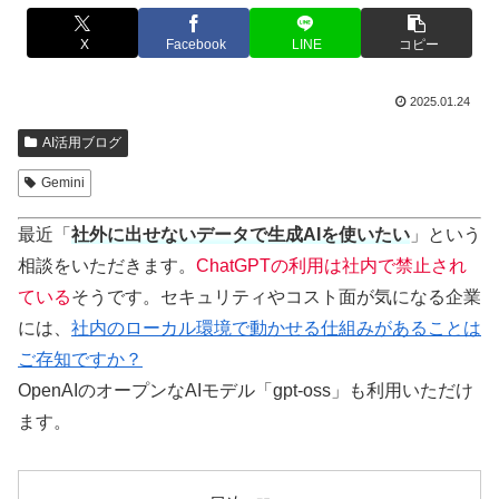
X
Facebook
LINE
コピー
2025.01.24
AI活用ブログ
Gemini
最近「
社外に出せないデータで生成AIを使いたい
」という
相談をいただきます。
ChatGPTの利用は社内で禁止され
ている
そうです。セキュリティやコスト面が気になる企業
には、
社内のローカル環境で動かせる仕組みがあることは
ご存知ですか？
OpenAIのオープンなAIモデル「gpt-oss」も利用いただけ
ます。