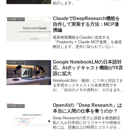
紹介します。
ClaudeでDeepResearch機能を
AI活用ブログ
自作して実装する方法：MCP連
携編
最新検索機能をClaudeに追加する
「Perplexity × Claude MCP連携」を徹底
解説します。意外に知られていない
「Node.js」や「Docker」の設定の落とし
穴、初心者がつまずきがちなGitのクロー
ンエラーにも具体的な対処法を解説して
Google NotebookLMの日本語対
AI活用ブログ
いくので、ぜひ最後までご覧ください。
応、AIポッドキャスト機能が76言
語に拡大
NotebookLMが「教師」に？AIと対話でき
る学習ポッドキャストの未来突然です
が、「自分のメモや資料が、そのままAI
ポッドキャストになる世界」を想像した
ことはありますか？Googleが提供する
NotebookLMは、まさにそれを実現する...
OpenAIの「Deep Research」は
AI活用ブログ
本当に人間の仕事を奪うのか？
Deep Researchの実力と課題を徹底解説
私たちが日常的に行うリサーチや情報分
析には、想像以上の時間とコストがかか