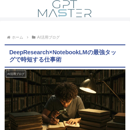
ホーム
AI活用ブログ
DeepResearch×NotebookLMの最強タッ
グで時短する仕事術
AI活用ブログ