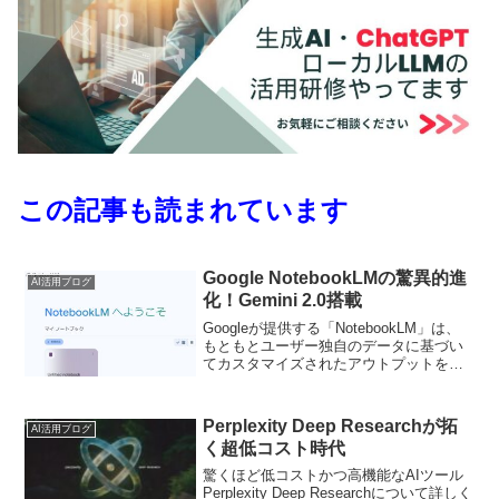
この記事も読まれています
Google NotebookLMの驚異的進
AI活用ブログ
化！Gemini 2.0搭載
Googleが提供する「NotebookLM」は、
もともとユーザー独自のデータに基づい
てカスタマイズされたアウトプットを生
成できる強力なAIツールとして注目を集
めていましたが、今回のアップデートで
さらにその実力を大幅に強化しました。
Perplexity Deep Researchが拓
AI活用ブログ
「NotebookLM」の最新機能と活用方法を
く超低コスト時代
徹底的に解説します。
驚くほど低コストかつ高機能なAIツール
Perplexity Deep Researchについて詳しく