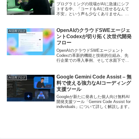
プログラミングの現場がAIに急速にシフ
トする中、「コードをAIに任せるなんて
不安」という声も少なくありません。し
かし、実はこうした不安を解消しつつ劇
的に作業効率をアップできる方法がある
のをご存じでしょうか？今回ご紹介する
OpenAIのクラウドSWEエージェ
AI活用ブログ
ChatGPT fo...
ントCodexが切り拓く次世代開発
フロー
OpenAIのクラウドSWEエージェント
Codexの革新的機能と技術的仕組み、先
行企業での導入事例、そして水面下で進
む買収交渉の舞台裏までを多角的に解説
します。
Google Gemini Code Assist – 無
AI活用ブログ
料で使える強力なAIコーディング
支援ツール
Googleが新たに発表した個人向け無料AI
開発支援ツール「Gemini Code Assist for
individuals」について詳しく解説します。