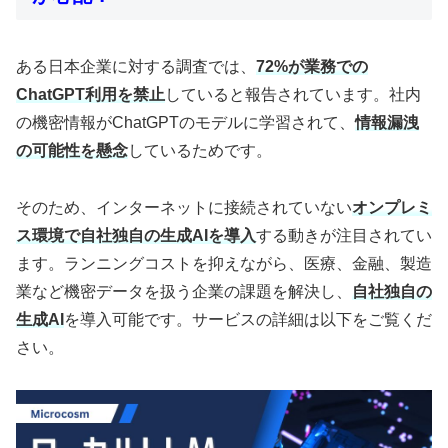
ある日本企業に対する調査では、
72%が業務での
ChatGPT利用を禁止
していると報告されています。社内
の機密情報がChatGPTのモデルに学習されて、
情報漏洩
の可能性を懸念
しているためです。
そのため、インターネットに接続されていない
オンプレミ
ス環境で自社独自の生成AIを導入
する動きが注目されてい
ます。ランニングコストを抑えながら、医療、金融、製造
業など機密データを扱う企業の課題を解決し、
自社独自の
生成AI
を導入可能です。サービスの詳細は以下をご覧くだ
さい。