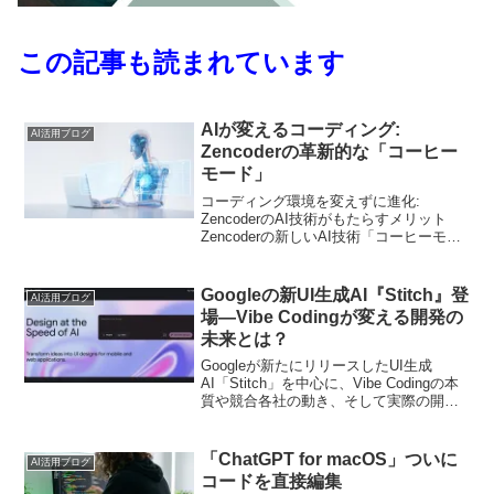
この記事も読まれています
AIが変えるコーディング:
AI活用ブログ
Zencoderの革新的な「コーヒー
モード」
コーディング環境を変えずに進化:
ZencoderのAI技術がもたらすメリット
Zencoderの新しいAI技術「コーヒーモー
ド」は、コーディングの世界に革命を起
こす可能性を秘めています。この技術に
より、開発者はボタン一つでAIにユニッ
Googleの新UI生成AI『Stitch』登
AI活用ブログ
トテス...
場―Vibe Codingが変える開発の
未来とは？
Googleが新たにリリースしたUI生成
AI「Stitch」を中心に、Vibe Codingの本
質や競合各社の動き、そして実際の開発
現場にどんなインパクトを与えるのかを
詳しく解説します。
「ChatGPT for macOS」ついに
AI活用ブログ
コードを直接編集