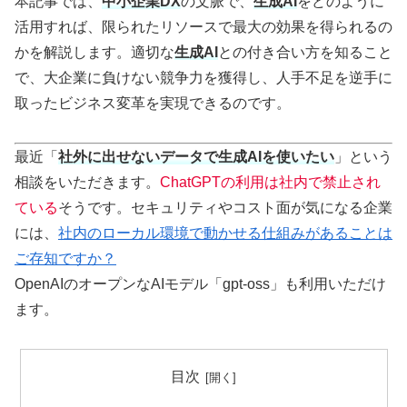
本記事では、
中小企業DX
の文脈で、
生成AI
をどのように
活用すれば、限られたリソースで最大の効果を得られるの
かを解説します。適切な
生成AI
との付き合い方を知ること
で、大企業に負けない競争力を獲得し、人手不足を逆手に
取ったビジネス変革を実現できるのです。
最近「
社外に出せないデータで生成AIを使いたい
」という
相談をいただきます。
ChatGPTの利用は社内で禁止され
ている
そうです。セキュリティやコスト面が気になる企業
には、
社内のローカル環境で動かせる仕組みがあることは
ご存知ですか？
OpenAIのオープンなAIモデル「gpt-oss」も利用いただけ
ます。
目次