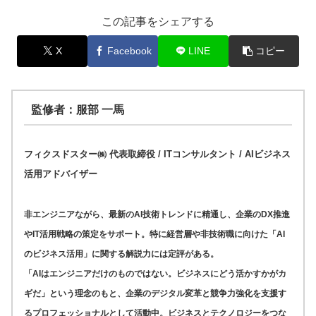
この記事をシェアする
X
Facebook
LINE
コピー
監修者：服部 一馬
フィクスドスター㈱ 代表取締役 / ITコンサルタント / AIビジネス
活用アドバイザー
非エンジニアながら、最新のAI技術トレンドに精通し、企業のDX推進
やIT活用戦略の策定をサポート。特に経営層や非技術職に向けた「AI
のビジネス活用」に関する解説力には定評がある。
「AIはエンジニアだけのものではない。ビジネスにどう活かすかがカ
ギだ」という理念のもと、企業のデジタル変革と競争力強化を支援す
るプロフェッショナルとして活動中。ビジネスとテクノロジーをつな