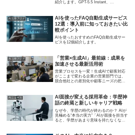
紹介します。GPT-5.5 Instant、
Projects、画像生成、ファイル解析、有料
版との違い、企業利用時の注意点までわ
かりやすく解説します。
AIを使ったFAQ自動生成サービス
AI活用ブログ
12選：導入前に知っておきたい比
較ポイント
AIを使ったおすすめのFAQ自動生成サー
ビスを12個紹介します。
「営業×生成AI」最前線：成果を
AI活用ブログ
加速させる最新活用術
営業プロセスを一変！生成AIで顧客対応
がここまで変わる企業の営業部門では、
競合他社との差別化や顧客ニーズの把握
がますます難しくなっています。そんな
中、生成AIを活用することで、効率的に
データを分析し、最適なアプローチを素
AI面接が変える採用革命：学歴神
AIニュース
早く導き出せる可能性...
話の終焉と新しいキャリア戦略
なぜ今、学歴の時代が終わるのか？ AIが
見極める“本当の実力”「AIが面接を担当す
ると、学歴があまり意味を持たなくなる
かもしれない」──そんな話を聞いて、驚
いたり不安を覚えたりする人もいるので
はないでしょうか。本記事では、人間の