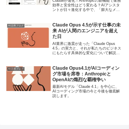
Claudeが進化！Anthropicの新機能で業務
効率と安全性はどう変わる？AIアシスタ
ントが日々進化する中で、「膨大なメー
ルやドキュメントを前に、情報の整理が
追いつかない」と感じる方は多いのでは
ないでしょうか。Anthropicが提供す...
Claude Opus 4.5が示す仕事の未
AI活用ブログ
来 AIが人間のエンジニアを超え
た日
AI業界に激震が走った「Claude Opus
4.5」の実力と、それが私たちのビジネス
にもたらす具体的な変化について解説し
ます。
Claude Opus4.1がAIコーディン
AI活用ブログ
グ市場を席巻：Anthropicと
OpenAIの熾烈な覇権争い
最新AIモデル「Claude 4.1」を中心に、
AIコーディング市場の今と今後を徹底解
説します。