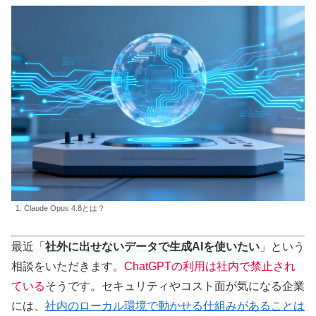
1. Claude Opus 4.8とは？
最近「
社外に出せないデータで生成AIを使いたい
」という
相談をいただきます。
ChatGPTの利用は社内で禁止され
ている
そうです。セキュリティやコスト面が気になる企業
には、
社内のローカル環境で動かせる仕組みがあることは