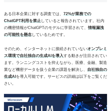
ある日本企業に対する調査では、
72%が業務での
ChatGPT利用を禁止
していると報告されています。社内
の機密情報がChatGPTのモデルに学習されて、
情報漏洩
の可能性を懸念
しているためです。
そのため、インターネットに接続されていない
オンプレミ
ス環境で自社独自の生成AIを導入
する動きが注目されてい
ます。ランニングコストを抑えながら、医療、金融、製造
業など機密データを扱う企業の課題を解決し、
自社独自の
生成AI
を導入可能です。サービスの詳細は以下をご覧くだ
さい。