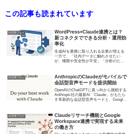
この記事も読まれています
WordPress×Claude連携とは？
AI活用ブログ
新コネクタでできる分析・運用効
率化
生成AIを業務に取り入れる企業が増える
一方で、「社内データに触れさせたい
が、権限や安全性が不安」「分析のため
に毎回ダッシュボードを開くのが手間」
といった課題は残りがちです。こうした
背景の中、WordPressがAnthropicの
AnthropicのClaudeがモバイルで
AI活用ブログ
Claud...
会話型音声モードを提供開始
OpenAIのChatGPTに真っ向から挑戦する
Anthropic社の最新AI「Claude」がもたら
す革新的な会話型音声モードと、Google
サービスとの連携が私たちの生活や仕事
にもたらすメリットについて詳しく解説
します。
Claudeリサーチ機能とGoogle
AI活用ブログ
Workspace連携で実現する未来
の働き方