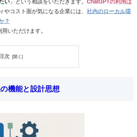
たい
」という相談をいただきます。
ChatGPTの利用は
ィやコスト面が気になる企業には、
社内のローカル環
か？
」も利用いただけます。
目次
dows版の機能と設計思想