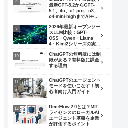
最新GPT-5.2からGPT-
5.1、4o、o1 pro、o3、
o4-mini-highまでAIモデ
ルを使いこなす秘訣
2026年最新オープンソー
スLLM比較：GPT-
OSS・Qwen・Llama
4・Kimi2シリーズの実力
とは
ChatGPTの無料版には制
限がある？有料版に課金
する理由
ChatGPTのエージェント
モードを使いこなす！初
心者向け入門ガイド
DeerFlow 2.0とは？MIT
ライセンスのローカルAI
エージェント基盤を企業
が評価するポイント