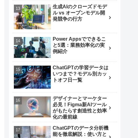
生成AIのクローズドモデ
ル vs オープンモデル開
発競争の行方
Power Appsでできるこ
と5選：業務効率化の実
例紹介
ChatGPTの学習データは
いつまで？モデル別カッ
トオフ日一覧
デザイナーとマーケター
必見！Figma新AIツール
がもたらす創造性と効率
化の最前線
ChatGPTのデータ分析機
能を徹底解説：使い方と