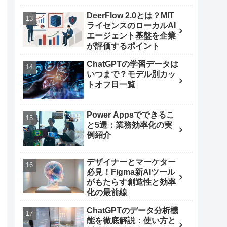
DeerFlow 2.0とは？MIT
ライセンスのローカルAI
エージェント基盤を企業
が評価するポイント
ChatGPTの学習データは
いつまで？モデル別カッ
トオフ日一覧
Power Appsでできるこ
と5選：業務効率化の実
例紹介
デザイナーとマーケター
必見！Figma新AIツール
がもたらす創造性と効率
化の最前線
ChatGPTのデータ分析機
能を徹底解説：使い方と