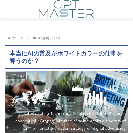
ホーム
AI活用ブログ
本当にAIの普及がホワイトカラーの仕事を
奪うのか？
AI活用ブログ
Digital Marketing Technology Solution for Online Business
conceptual - Graphic interface showing analytic diagram of
online market promotion strategy on digital advertising