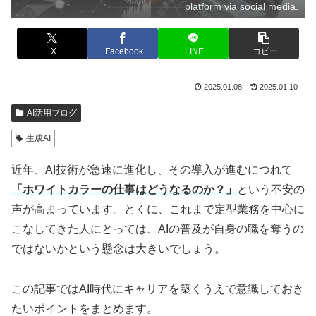
platform via social media.
X
Facebook
LINE
コピー
2025.01.08
2025.01.10
AI活用ブログ
生成AI
近年、AI技術が急速に進化し、その導入が進むにつれて
「ホワイトカラーの仕事はどうなるのか？」
という不安の
声が高まっています。とくに、これまで定型業務を中心に
こなしてきた人にとっては、AIの普及が自身の職を奪うの
ではないかという懸念は大きいでしょう。
この記事ではAI時代にキャリアを築くうえで意識しておき
たいポイントをまとめます。