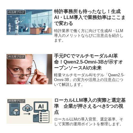
「どこまで進歩するのか」「自分たちに
どう関係してくるのか」と疑問を感じる
方は多いのではないでしょうか。本記事
特許事務所も待ったなし！生成
AI活用ブログ
では、AIの進化がもた...
AI・LLM導入で業務効率はここま
で変わる
特許業界で働く方に向けて生成AI・LLM
導入のメリットならびに注意点を紹介し
ます。
手元PCでマルチモーダルAI革
AI活用ブログ
命！Qwen2.5-Omni-3Bが示すオ
ープンソースAIの未来
軽量マルチモーダルAIモデル「Qwen2.5-
Omni-3B」の実力や活用上の注意点につ
いて解説します。
ローカルLLM導入の実際と選定基
AI活用ブログ
準 企業が押さえるべき5つの視
点
ローカルLLMの導入背景、選定基準、そ
して実際の運用ポイントを整理します。