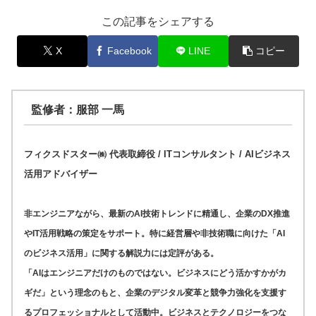
この記事をシェアする
X
Facebook
LINE
コピー
監修者：服部 一馬
フィクスドスター㈱ 代表取締役 / ITコンサルタント / AIビジネス
活用アドバイザー
非エンジニアながら、最新のAI技術トレンドに精通し、企業のDX推進
やIT活用戦略の策定をサポート。特に経営層や非技術職に向けた「AI
のビジネス活用」に関する解説力には定評がある。
「AIはエンジニアだけのものではない。ビジネスにどう活かすかがカ
ギだ」という理念のもと、企業のデジタル変革と競争力強化を支援す
るプロフェッショナルとして活動中。ビジネスとテクノロジーをつな